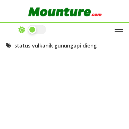
Skip
to
content
status vulkanik gunungapi dieng