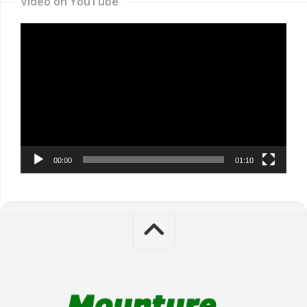
Video on YouTube
Video
Player
00:00
01:10