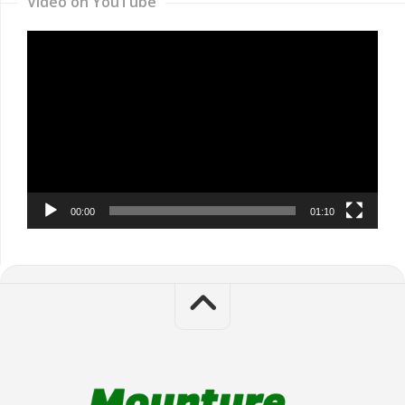
Video on YouTube
Video
Player
00:00
01:10