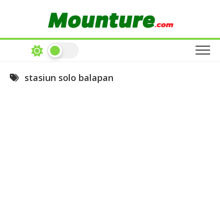
Skip
to
content
stasiun solo balapan