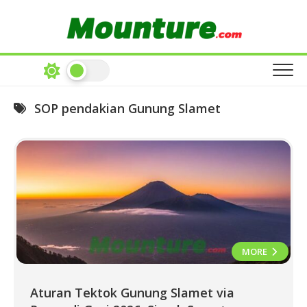
Skip
to
content
SOP pendakian Gunung Slamet
MORE
Aturan Tektok Gunung Slamet via