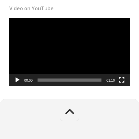
Video on YouTube
Video
Player
00:00
01:10