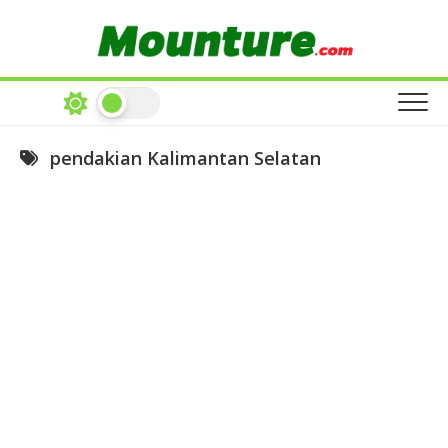
Skip
to
content
pendakian Kalimantan Selatan