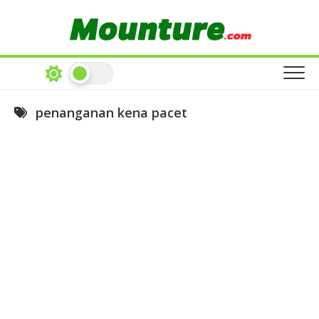
Skip
to
content
penanganan kena pacet