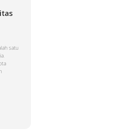
itas
lah satu
ia.
ota
n