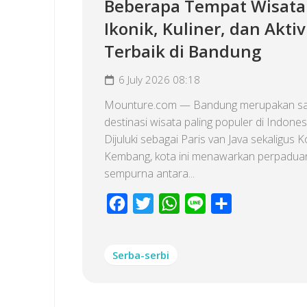
Beberapa Tempat Wisata
Ikonik, Kuliner, dan Aktiv
Terbaik di Bandung
6 July 2026 08:18
Mounture.com — Bandung merupakan sa
destinasi wisata paling populer di Indones
Dijuluki sebagai Paris van Java sekaligus K
Kembang, kota ini menawarkan perpadua
sempurna antara...
Facebook
Twitter
WhatsApp
Line
Share
Serba-serbi