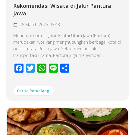
Rekomendasi Wisata di Jalur Pantura
Jawa
26 March 2025 05:43
Mounture.com — Jalur Pantai Utara Jawa (Pantura)
merupakan rute yang menghubungkan berbagai kota di
pesisir utara Pulau Jawa. Selain menjadi jalur
transportasi utama, Pantura juga menyimpan...
Facebook
Twitter
WhatsApp
Line
Share
Cerita Petualang