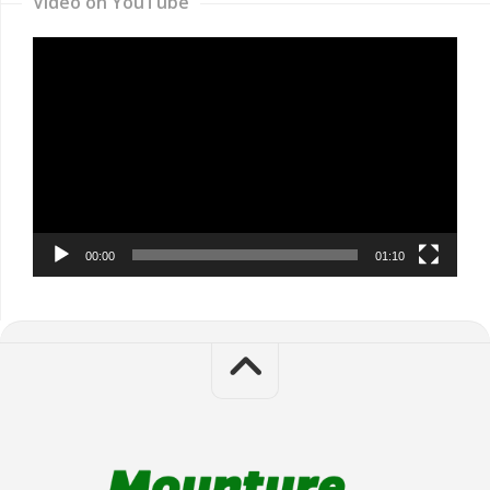
Video on YouTube
Video
Player
00:00
01:10