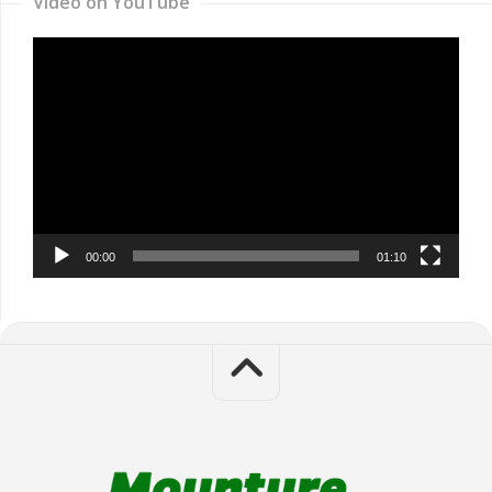
Video on YouTube
Video
Player
00:00
01:10