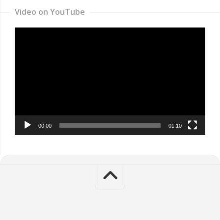
Video on YouTube
Video
Player
00:00
01:10