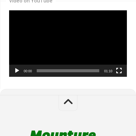
Video on YouTube
Video
Player
00:00
01:10