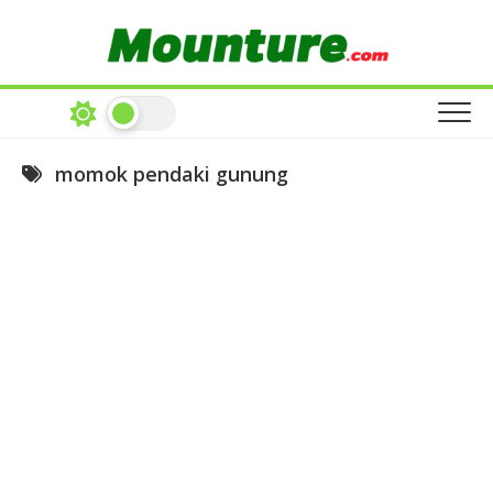
Skip
to
content
momok pendaki gunung