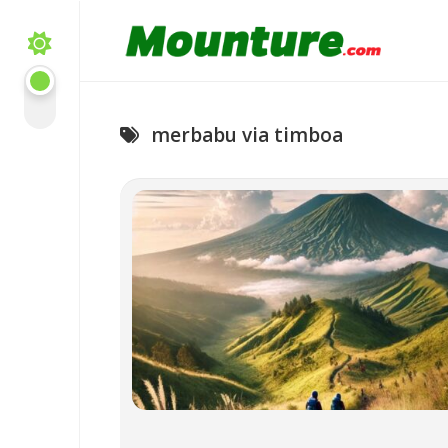
Skip
to
content
merbabu via timboa