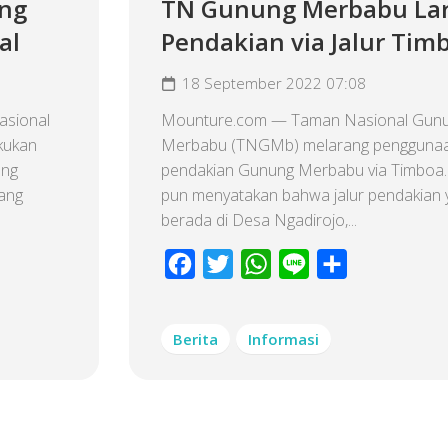
ung
TN Gunung Merbabu La
al
Pendakian via Jalur Tim
18 September 2022 07:08
asional
Mounture.com — Taman Nasional Gun
kukan
Merbabu (TNGMb) melarang penggunaan
ung
pendakian Gunung Merbabu via Timbo
lang
pun menyatakan bahwa jalur pendakian 
berada di Desa Ngadirojo,...
Facebook
Twitter
WhatsApp
Line
Share
Berita
Informasi