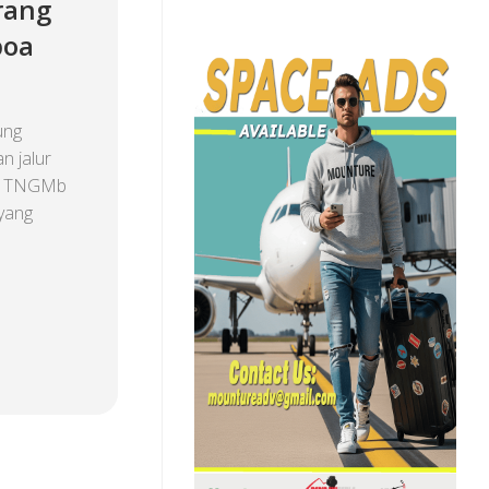
rang
boa
ung
 jalur
a. TNGMb
yang