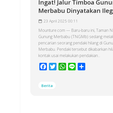
Ingat! Jalur Timboa Gun
Merbabu Dinyatakan Ileg
23 April 2025 00:11
Mounture.com — Baru-baru ini, Taman N
Gunung Merbabu (TNGMb) sedang mela
pencarian seorang pendaki hilang di Gun
Merbabu. Pendaki tersebut dikabarkan hi
kontak usai melakukan pendakian...
Facebook
Twitter
WhatsApp
Line
Share
Berita