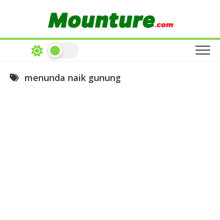
Skip
to
content
menunda naik gunung