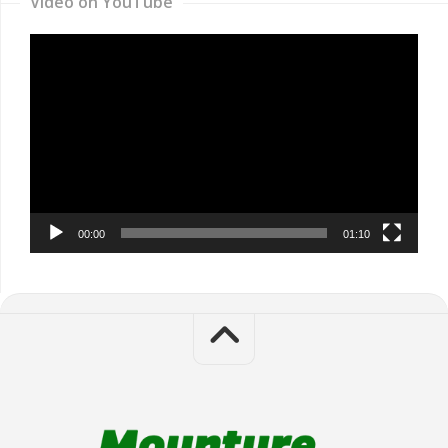
Video on YouTube
Video
Player
00:00
01:10