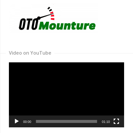
Video on YouTube
Video
Player
00:00
01:10