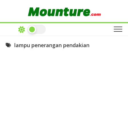
Skip
to
content
lampu penerangan pendakian