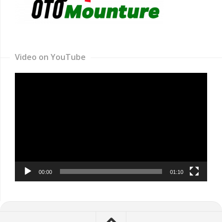
Video on YouTube
Video
Player
00:00
01:10