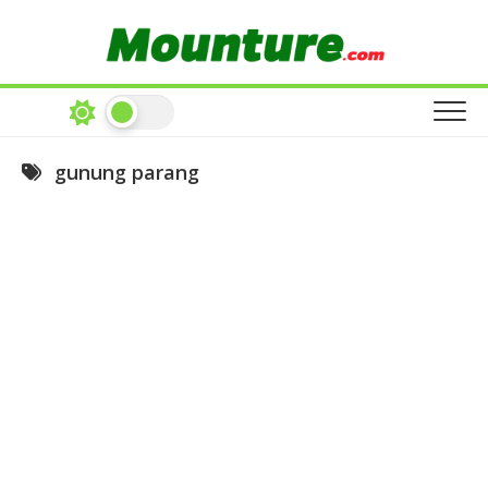
Skip
to
content
gunung parang