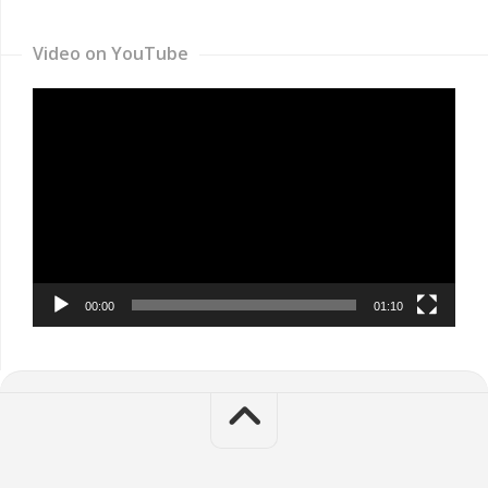
Video on YouTube
Video
Player
00:00
01:10