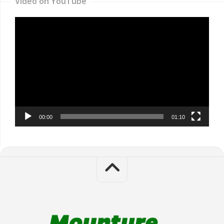
Video on YouTube
Video
Player
00:00
01:10