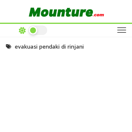
Skip
to
content
evakuasi pendaki di rinjani