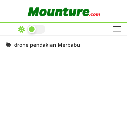
Skip
to
content
drone pendakian Merbabu