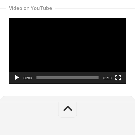
Video on YouTube
Video
Player
00:00
01:10