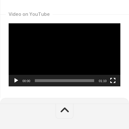
Video on YouTube
Video
Player
00:00
01:10