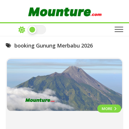
Skip
to
content
booking Gunung Merbabu 2026
MORE