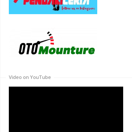
Video on YouTube
Video
Player