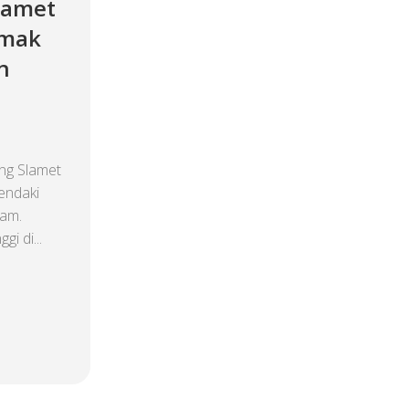
lamet
imak
n
ng Slamet
endaki
lam.
i di...