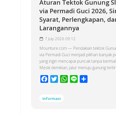
Aturan Tektok Gunung S
via Permadi Guci 2026, S
Syarat, Perlengkapan, da
Larangannya
7 July 2026 09:12
Mounture.com — Pendakian tektok Gunu
via Permadi Guci menjadi pilihan banyak p
yang ingin mencapai puncak tanpa berma
Meski demikian, jalur menuju gunung tertingg
Facebook
Twitter
WhatsApp
Line
Share
Informasi