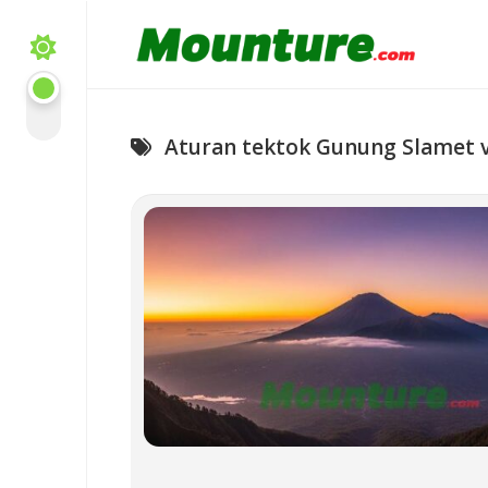
Skip
to
content
Aturan tektok Gunung Slamet v