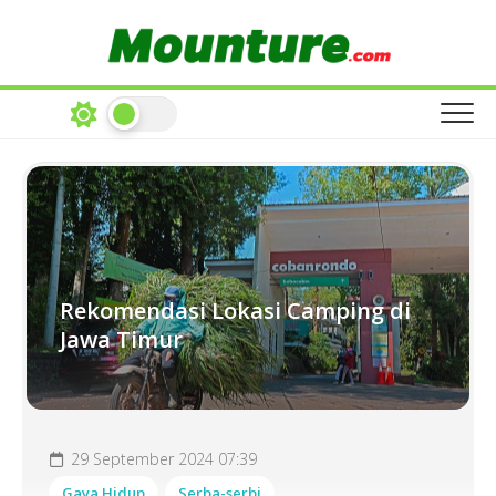
Skip
to
content
Rekomendasi Lokasi Camping di
Jawa Timur
29 September 2024 07:39
Gaya Hidup
Serba-serbi