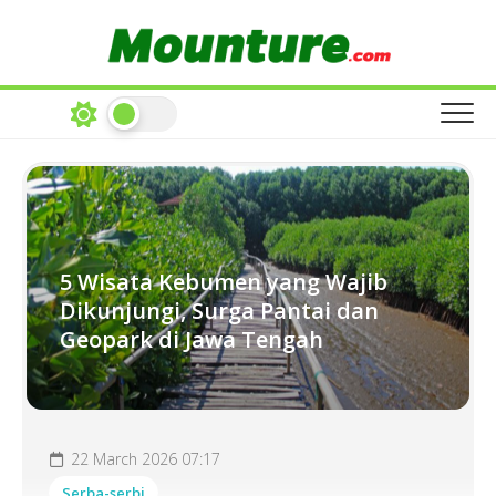
Skip
to
content
5 Wisata Kebumen yang Wajib
Dikunjungi, Surga Pantai dan
Geopark di Jawa Tengah
22 March 2026 07:17
Serba-serbi