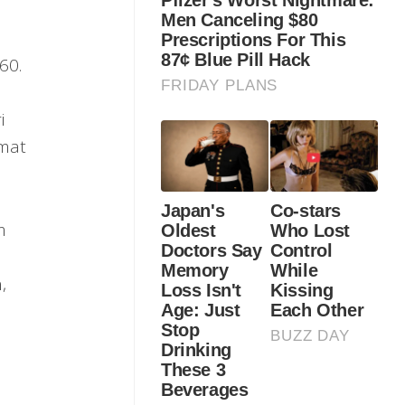
60.
i
emat
m
,