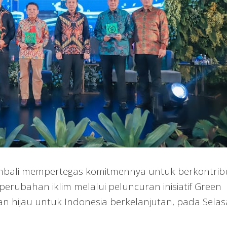
mbali mempertegas komitmennya untuk berkontrib
rubahan iklim melalui peluncuran inisiatif Green
an hijau untuk Indonesia berkelanjutan, pada Selas