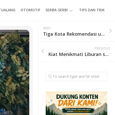
ETUALANG
OTOMOTIF
SERBA-SERBI
TIPS DAN TRIK
EVENT
NEXT
Tiga Kota Rekomendasi untuk Liburan Keluarga
GAYA
HIDUP
PREVIOUS
PRODUK
Kiat Menikmati Liburan secara Maksimal Sesuai Budget