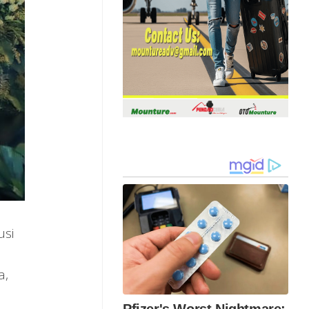
usi
a,