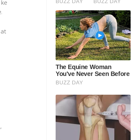
 ke
.
aat
n
,