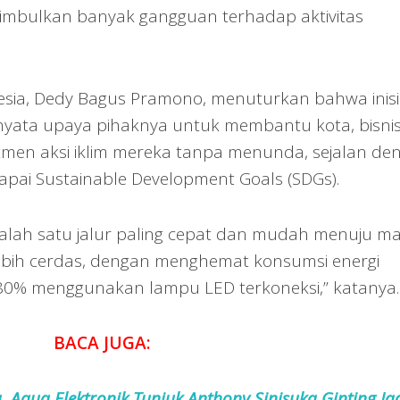
imbulkan banyak gangguan terhadap aktivitas
esia, Dedy Bagus Pramono, menuturkan bahwa inisia
nyata upaya pihaknya untuk membantu kota, bisnis
men aksi iklim mereka tanpa menunda, sejalan de
apai Sustainable Development Goals (SDGs).
alah satu jalur paling cepat dan mudah menuju m
lebih cerdas, dengan menghemat konsumsi energi
 80% menggunakan lampu LED terkoneksi,” katanya.
BACA JUGA:
Aqua Elektronik Tunjuk Anthony Sinisuka Ginting Ja