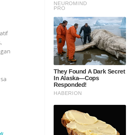
tif
,
ngan
asa
di