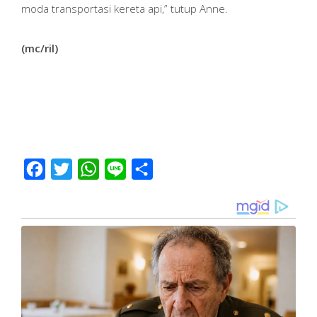
moda transportasi kereta api,” tutup Anne.
(mc/ril)
Facebook
Twitter
WhatsApp
Line
Share