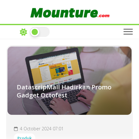
Skip
to
content
DatascripMall Hadirkan Promo
Gadget Octofest
4 October 2024 07:01
Produk