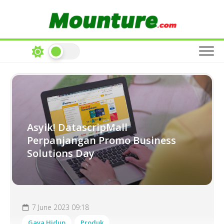
Skip
to
content
Asyik! DatascripMall
Perpanjangan Promo Business
Solutions Day
7 June 2023 09:18
Gaya Hidup
Produk