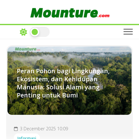
Skip
to
content
Peran Pohon bagi Lingkungan,
Ekosistem, dan Kehidupan
Manusia: Solusi Alami yang
Penting untuk Bumi
3 December 2025 10:09
Informasi