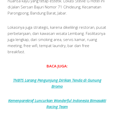
nuansa kayu yang tetap estetik. Lokasi Stevie G Hotel ini
di Jalan Sersan Bajuri Nomor 71 Cihideung, Kecamatan
Parongpong, Bandung Barat, Jabar.
Lokasinya juga strategis, karena dikelilingi restoran, pusat
perbelanjaan, dan kawasan wisata Lembang. Fasilitasnya
juga lengkap, dari smoking area, servis kamar, ruang
meeting, free wifi, tempat laundry, bar dan free
breakfast.
BACA JUGA:
TNBTS Larang Pengunjung Dirikan Tenda di Gunung
Bromo
Kemenparekraf Luncurkan Wonderful Indonesia Bimasakti
Racing Team