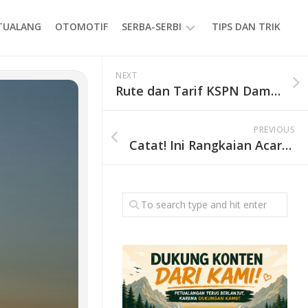
ETUALANG
OTOMOTIF
SERBA-SERBI
TIPS DAN TRIK
EVENT
NEXT
Rute dan Tarif KSPN Damri di Yogyakarta
GAYA
HIDUP
PREVIOUS
PRODUK
Catat! Ini Rangkaian Acara Rawa Pening Performing Art and Festival 2024