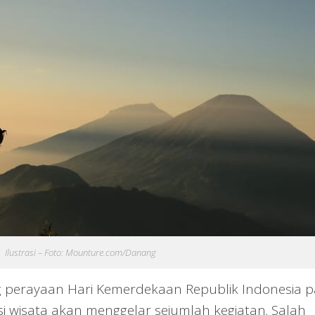
Ilustrasi – Foto: Mounture.com/Danang
 perayaan Hari Kemerdekaan Republik Indonesia 
si wisata akan menggelar sejumlah kegiatan. Salah