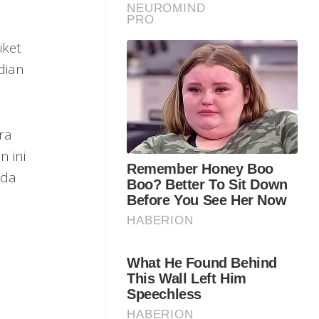
iket
dian
ra
 ini
ada