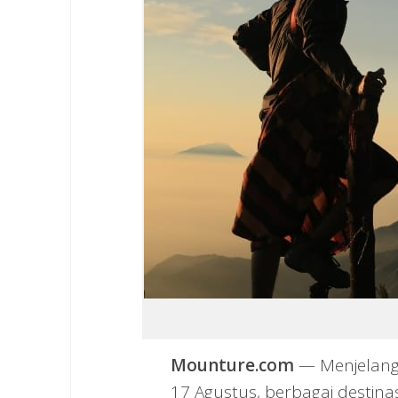
Mounture.com
— Menjelang
17 Agustus, berbagai destina