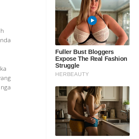
ah
Anda
uka
yang
unga