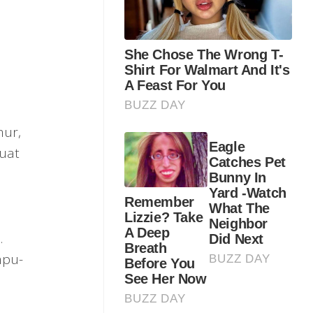
mur,
uat
i
.
mpu-