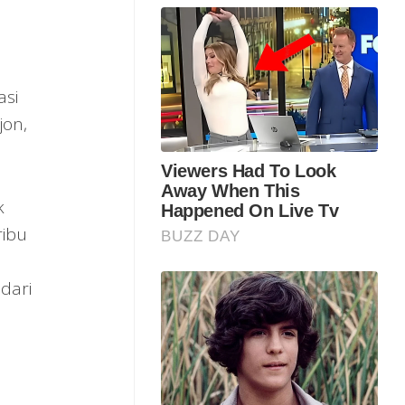
asi
jon,
k
ribu
dari