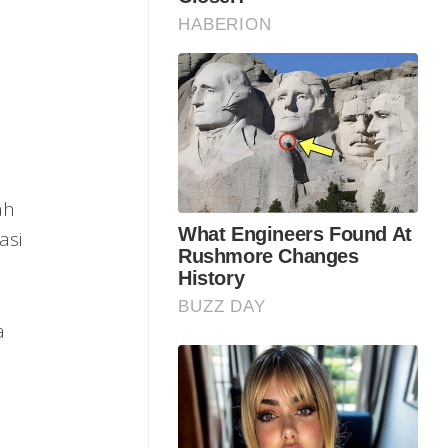
ah
asi
a