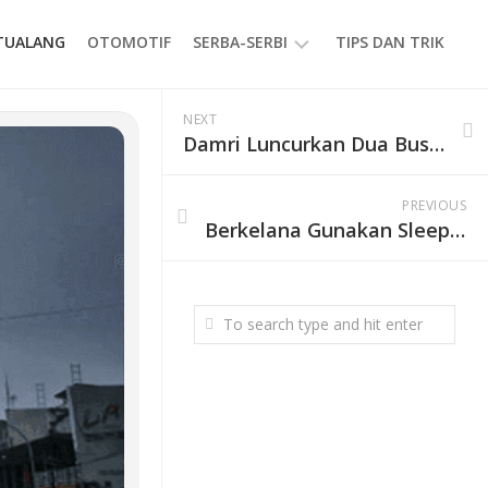
ETUALANG
OTOMOTIF
SERBA-SERBI
TIPS DAN TRIK
EVENT
NEXT
Damri Luncurkan Dua Bus Imperial Suite Rute Malang-Surabaya-Jakarta
GAYA
HIDUP
PRODUK
PREVIOUS
Berkelana Gunakan Sleeper Bus ke Jakarta dari Malang