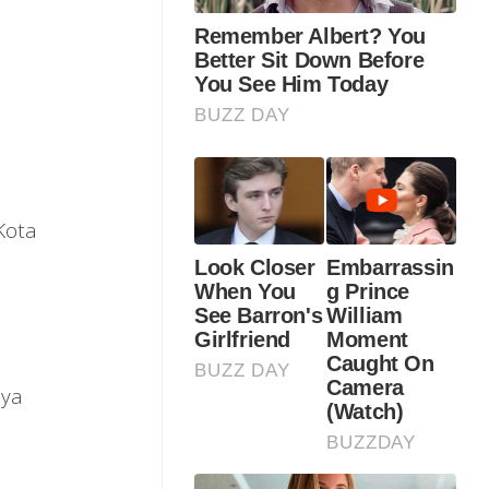
Kota
aya
n