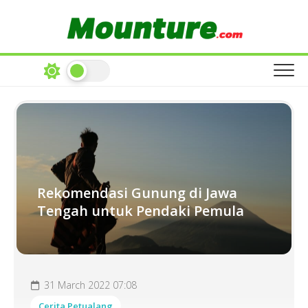
Skip
to
content
Rekomendasi Gunung di Jawa
Tengah untuk Pendaki Pemula
31 March 2022 07:08
Cerita Petualang