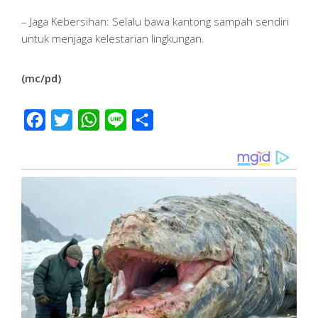
– Jaga Kebersihan: Selalu bawa kantong sampah sendiri
untuk menjaga kelestarian lingkungan.
(mc/pd)
Facebook
Twitter
WhatsApp
Line
Share