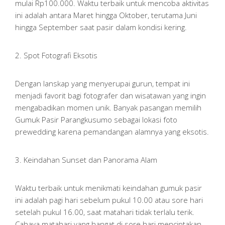
mulai Rp100.000. Waktu terbaik untuk mencoba aktivitas
ini adalah antara Maret hingga Oktober, terutama Juni
hingga September saat pasir dalam kondisi kering.
2. Spot Fotografi Eksotis
Dengan lanskap yang menyerupai gurun, tempat ini
menjadi favorit bagi fotografer dan wisatawan yang ingin
mengabadikan momen unik. Banyak pasangan memilih
Gumuk Pasir Parangkusumo sebagai lokasi foto
prewedding karena pemandangan alamnya yang eksotis.
3. Keindahan Sunset dan Panorama Alam
Waktu terbaik untuk menikmati keindahan gumuk pasir
ini adalah pagi hari sebelum pukul 10.00 atau sore hari
setelah pukul 16.00, saat matahari tidak terlalu terik.
Cahaya matahari yang hangat di sore hari menciptakan