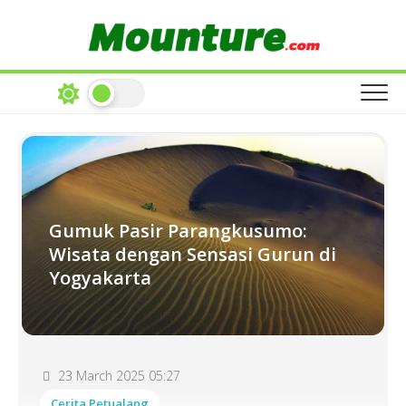
Skip
to
content
Gumuk Pasir Parangkusumo:
Wisata dengan Sensasi Gurun di
Yogyakarta
23 March 2025 05:27
Cerita Petualang