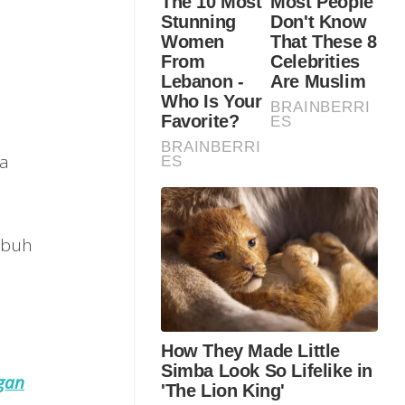
wa
mbuh
gan