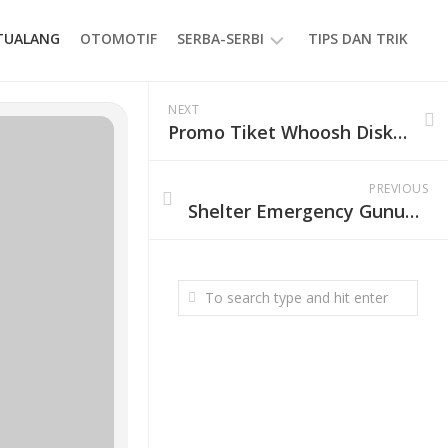
ETUALANG
OTOMOTIF
SERBA-SERBI
TIPS DAN TRIK
EVENT
NEXT
Promo Tiket Whoosh Diskon 50 Persen, Berlaku untuk Perjalanan Hingga Juni 2026
GAYA
HIDUP
PRODUK
PREVIOUS
Shelter Emergency Gunung Merbabu via Gancik Dirusak Pendaki, Warganet Geram