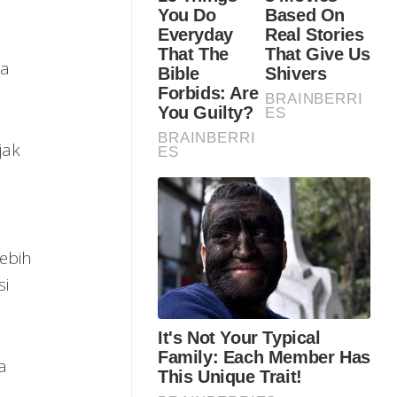
ga
jak
ebih
si
a