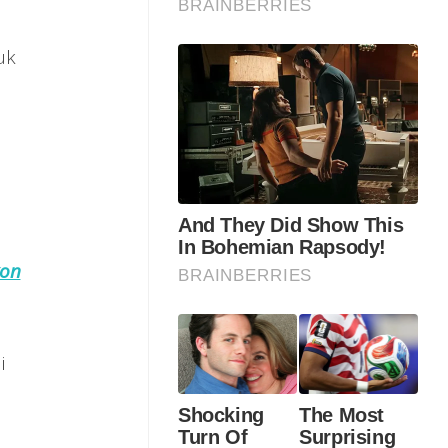
uk
kon
i