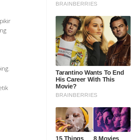
ikir
ang
ing.
tik