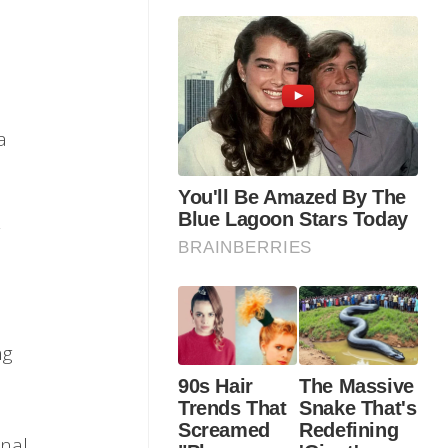
a
g
ng
nal