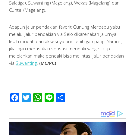
Salatiga), Suwanting (Magelang), Wekas (Magelang) dan
Cuntel (Magelang).
Adapun jalur pendakian favorit Gunung Merbabu yaitu
melalui jalur pendakian via Selo dikarenakan jalurnya
lebih mudah dan aksesnya pun lebih gampang. Namun,
jika ingin merasakan sensasi mendaki yang cukup
melelahkan maka pendaki bisa melintasi jalur pendakian
via
Suwanting
.
(MC/PC)
Facebook
Twitter
WhatsApp
Line
Share