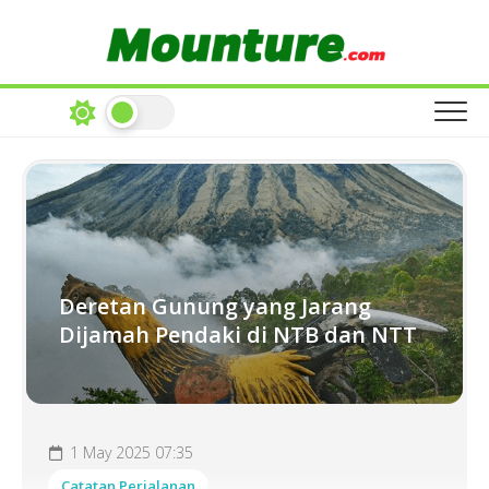
Skip
to
content
Deretan Gunung yang Jarang
Dijamah Pendaki di NTB dan NTT
1 May 2025 07:35
Catatan Perjalanan