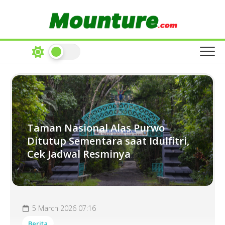
Skip
to
content
Taman Nasional Alas Purwo
Ditutup Sementara saat Idulfitri,
Cek Jadwal Resminya
5 March 2026 07:16
Berita