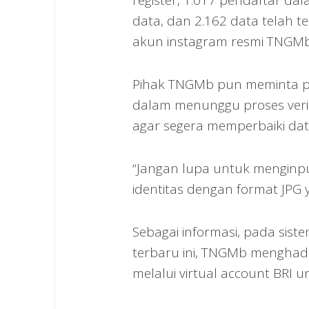
register, 1.017 pendaftar dal
data, dan 2.162 data telah t
akun instagram resmi TNGMb
Pihak TNGMb pun meminta p
dalam menunggu proses verif
agar segera memperbaiki dat
“Jangan lupa untuk menginpu
identitas dengan format JPG y
Sebagai informasi, pada sist
terbaru ini, TNGMb menghadi
melalui virtual account BRI