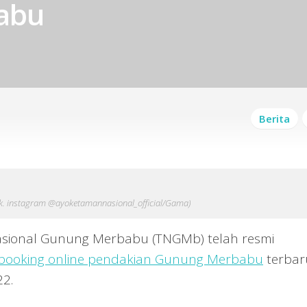
abu
Berita
ok. instagram @ayoketamannasional_official/Gama)
ional Gunung Merbabu (TNGMb) telah resmi
i booking online pendakian Gunung Merbabu
terbar
22.