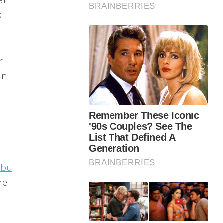
kan
s
r
an
abu
ne