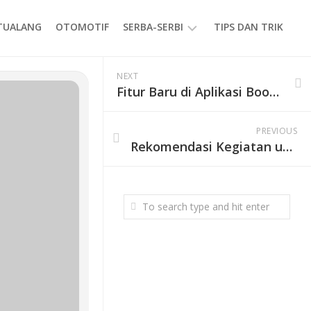
ETUALANG
OTOMOTIF
SERBA-SERBI
TIPS DAN TRIK
EVENT
NEXT
Fitur Baru di Aplikasi Booking Online Gunung Merbabu
GAYA
HIDUP
PRODUK
PREVIOUS
Rekomendasi Kegiatan untuk Liburan Akhir Tahun