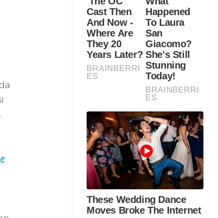
ada
i
,
e