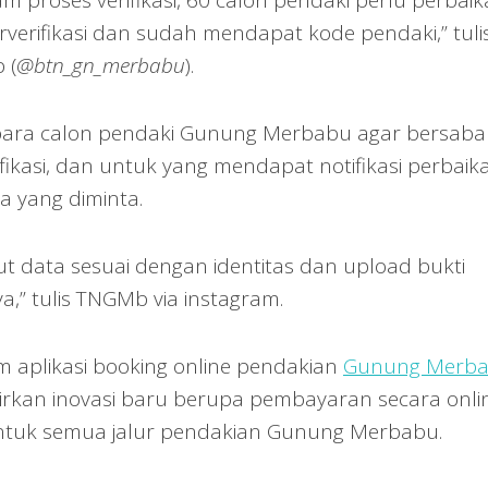
am proses verifikasi, 60 calon pendaki perlu perbai
erverifikasi dan sudah mendapat kode pendaki,” tuli
 (
@btn_gn_merbabu
).
ara calon pendaki Gunung Merbabu agar bersaba
ikasi, dan untuk yang mendapat notifikasi perbaik
a yang diminta.
t data sesuai dengan identitas dan upload bukti
a,” tulis TNGMb via instagram.
em aplikasi booking online pendakian
Gunung Merb
rkan inovasi baru berupa pembayaran secara onli
 untuk semua jalur pendakian Gunung Merbabu.