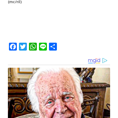
(mc/ril)
Facebook
Twitter
WhatsApp
Line
Share