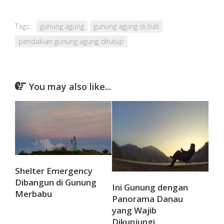
Tags:
gunung agung
gunung agung di bali
pendakian gunung agung ditutup
You may also like...
Shelter Emergency
Dibangun di Gunung
Ini Gunung dengan
Merbabu
Panorama Danau
yang Wajib
Dikunjungi