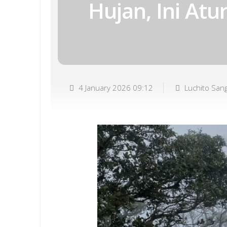
Hujan, Ini At
4 January 2026 09:12
Luchito San