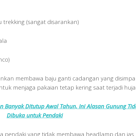
 trekking (sangat disarankan)
ala
nco)
sarankan membawa baju ganti cadangan yang disimp
ntuk menjaga pakaian tetap kering saat terjadi huja
an Banyak Ditutup Awal Tahun, Ini Alasan Gunung Tid
Dibuka untuk Pendaki
a pendaki yang tidak membawa headlamp dan jas