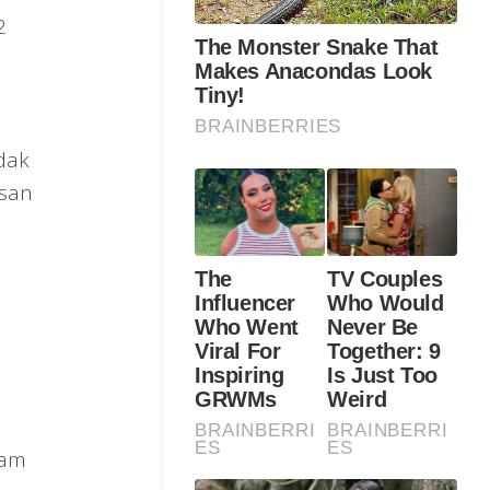
2
dak
asan
lam