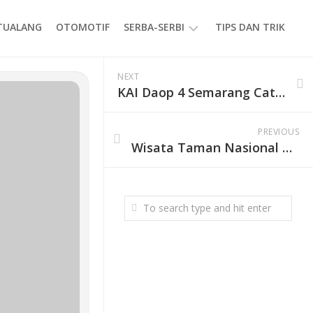
ETUALANG
OTOMOTIF
SERBA-SERBI
TIPS DAN TRIK
EVENT
NEXT
KAI Daop 4 Semarang Catat 172 Barang Penumpang Tertinggal Selama Libur Nataru 2025/2026
GAYA
HIDUP
PREVIOUS
PRODUK
Wisata Taman Nasional Komodo Ditutup Sementara Akibat Cuaca Ekstrem