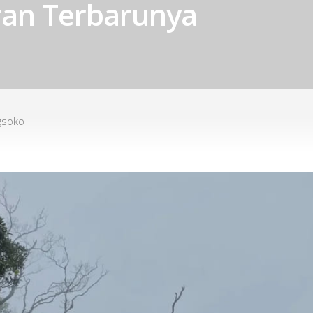
uran Terbarunya
gsoko