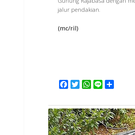
Gunung Rajabasa dengan me
jalur pendakian.
(mc/ril)
Facebook
Twitter
WhatsApp
Line
Share