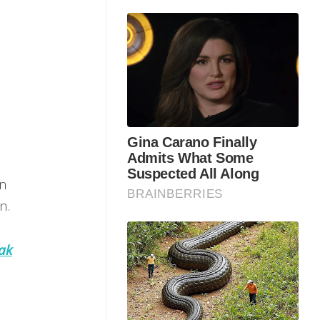
an
n.
ak