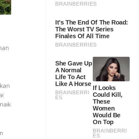
nan
nkan
ai
naik
um