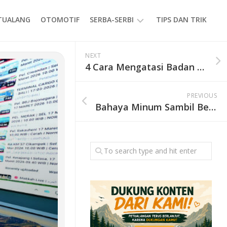
ETUALANG
OTOMOTIF
SERBA-SERBI
TIPS DAN TRIK
EVENT
NEXT
4 Cara Mengatasi Badan Pegal Setelah Mendaki Gunung, Pendaki Wajib Tahu
GAYA
HIDUP
PREVIOUS
PRODUK
Bahaya Minum Sambil Berdiri saat Mendaki Gunung, Ini Dampaknya bagi Tubuh