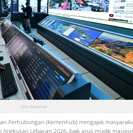
Foto: Kemenhub
an Perhubungan (Kemenhub) mengajak masyarak
 Angkutan Lebaran 2026, baik arus mudik maupu