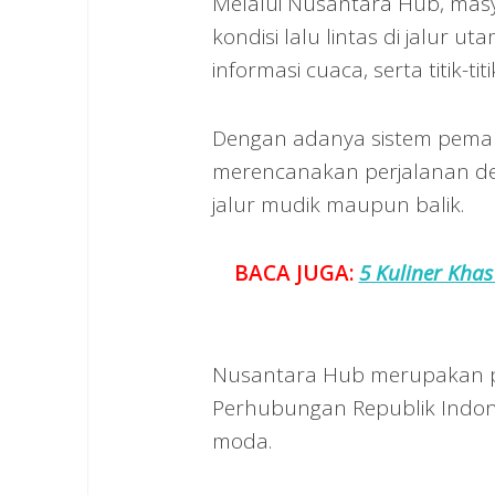
Melalui Nusantara Hub, masy
kondisi lalu lintas di jalur u
informasi cuaca, serta titik-
Dengan adanya sistem peman
merencanakan perjalanan den
jalur mudik maupun balik.
BACA JUGA:
5 Kuliner Kha
Nusantara Hub merupakan pla
Perhubungan Republik Indone
moda.