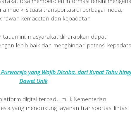
arakat bisa memperoleh informasi terkini mengena
tama mudik, situasi transportasi di berbagai moda,
titik rawan kemacetan dan kepadatan.
tauan ini, masyarakat diharapkan dapat
gan lebih baik dan menghindari potensi kepadata
s Purworejo yang Wajib Dicoba, dari Kupat Tahu hing
Dawet Unik
tform digital terpadu milik Kementerian
sia yang mendukung layanan transportasi lintas