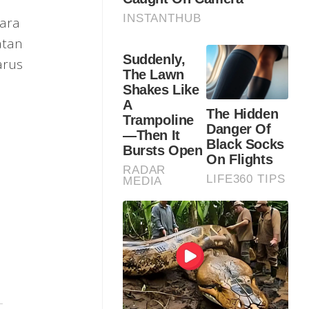
cara
atan
arus