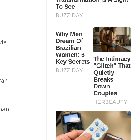
i
ode
ran
anan