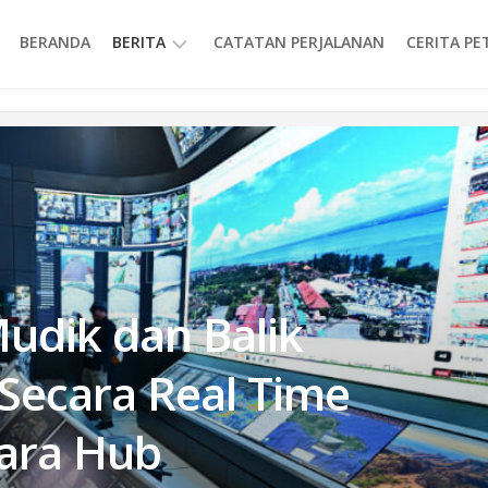
BERANDA
BERITA
CATATAN PERJALANAN
CERITA P
INFORMASI
udik dan Balik
Secara Real Time
ara Hub