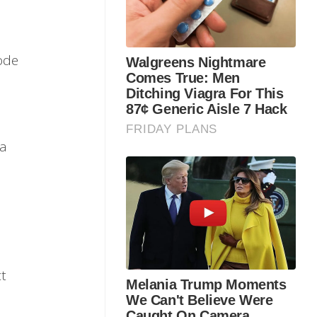
ode
ra
t