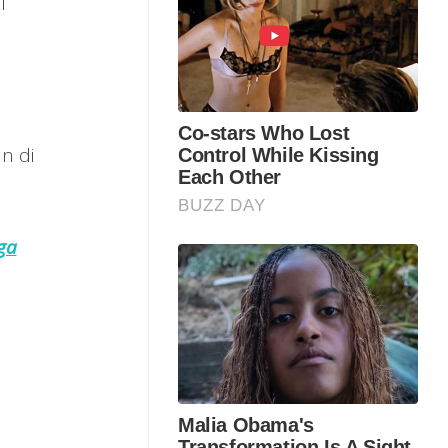
i
n di
ga