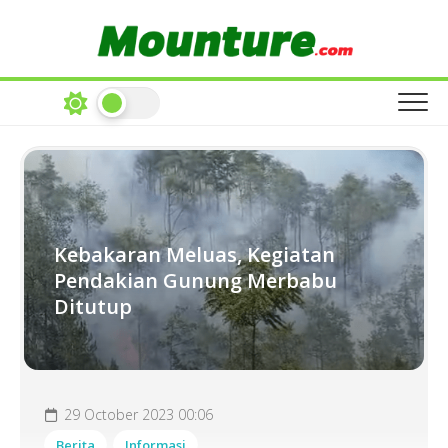
Skip
to
content
Kebakaran Meluas, Kegiatan
Pendakian Gunung Merbabu
Ditutup
29 October 2023 00:06
Berita
Informasi