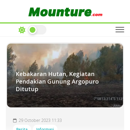
Skip
to
content
Kebakaran Hutan, Kegiatan
Pendakian Gunung Argopuro
Ditutup
29 October 2023 11:33
Berita
Informasi