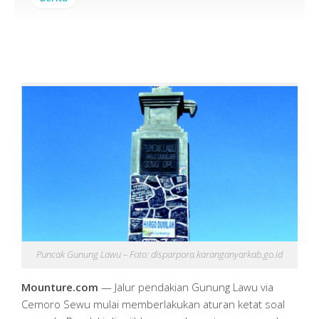
Puncak Gunung Lawu – Foto: disparpora.karanganyarkab.go.id
Mounture.com
— Jalur pendakian Gunung Lawu via
Cemoro Sewu mulai memberlakukan aturan ketat soal