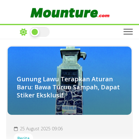
Skip
to
content
Gunung Lawu Terapkan Aturan
Baru: Bawa Turun Sampah, Dapat
Stiker Eksklusif
25 August 2025 09:06
Berita