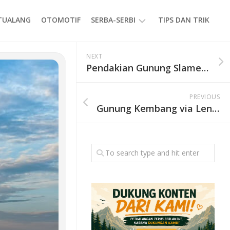
ETUALANG
OTOMOTIF
SERBA-SERBI
TIPS DAN TRIK
EVENT
NEXT
Pendakian Gunung Slamet Dibuka 3 April 2025
GAYA
HIDUP
PREVIOUS
PRODUK
Gunung Kembang via Lengkong Dibuka 4 April 2025