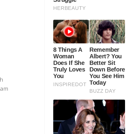
ah
lam