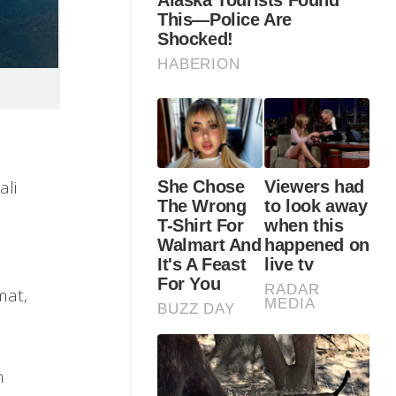
li
mat,
n