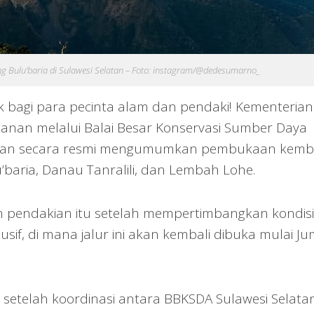
 Bulu’baria di Sulawesi Selatan – Foto: instagram/@dedesumarno_
 bagi para pecinta alam dan pendaki! Kementerian
anan melalui Balai Besar Konservasi Sumber Daya
latan secara resmi mengumumkan pembukaan kemba
baria, Danau Tanralili, dan Lembah Lohe.
pendakian itu setelah mempertimbangkan kondisi
sif, di mana jalur ini akan kembali dibuka mulai Ju
setelah koordinasi antara BBKSDA Sulawesi Selata