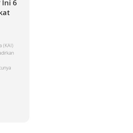
Ini 6
kat
 (KAI)
adirkan
atunya