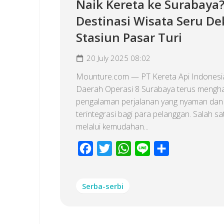
Naik Kereta ke Surabaya? 
Destinasi Wisata Seru De
Stasiun Pasar Turi
20 July 2025 08:02
Mounture.com — PT Kereta Api Indonesia
Daerah Operasi 8 Surabaya terus mengh
pengalaman perjalanan yang nyaman dan
terintegrasi bagi para pelanggan. Salah s
melalui kemudahan...
Facebook
Twitter
WhatsApp
Line
Share
Serba-serbi