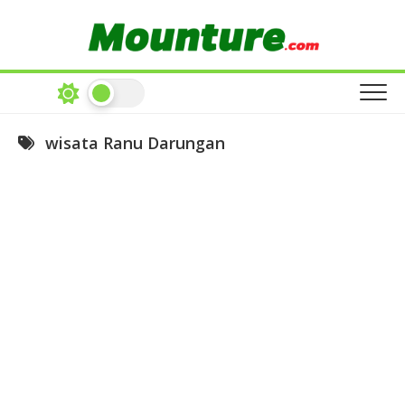
Skip
to
content
wisata Ranu Darungan