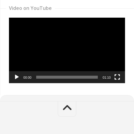
Video on YouTube
Video
Player
00:00
01:10